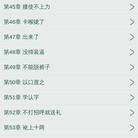
第45章 腰使不上力
第46章 卡喉咙了
第47章 出来了
第48章 没得装逼
第49章 不能脱裤子
第50章 以口渡之
第51章 学认字
第52章 不打招呼就送礼
第53章 讹上十两