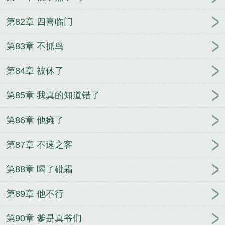
第82章 四喜临门
第83章 不抓鸟
第84章 被休了
第85章 我真的知道错了
第86章 他瘫了
第87章 不速之客
第88章 喝了砒霜
第89章 他不行
第90章 爹是真爷们