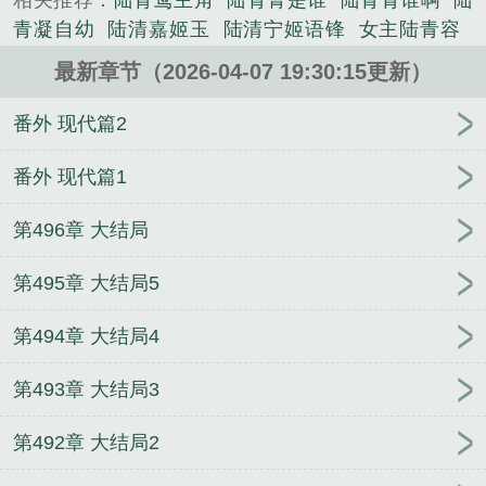
相关推荐：
陆青鸢主角
陆青菁是谁
陆青青谁啊
陆
史类小说。
青凝自幼
陆清嘉姬玉
陆清宁姬语锋
女主陆青容
女主陆青凝
女主陆青免费阅读
女主叫陆青柠
陆青
最新章节（2026-04-07 19:30:15更新）
青穿越免费阅读
陆清嘉姬玉全文免费阅读
女主叫陆
青萝
陆青凝全文免费阅读无弹窗
番外 现代篇2
番外 现代篇1
第496章 大结局
第495章 大结局5
第494章 大结局4
第493章 大结局3
第492章 大结局2