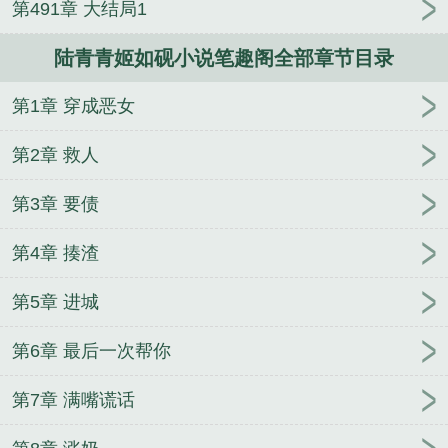
第491章 大结局1
陆青青姬如砚小说笔趣阁全部章节目录
第1章 穿成恶女
第2章 救人
第3章 要债
第4章 揍渣
第5章 进城
第6章 最后一次帮你
第7章 满嘴谎话