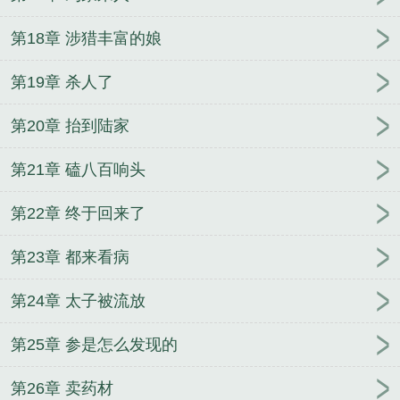
第18章 涉猎丰富的娘
第19章 杀人了
第20章 抬到陆家
第21章 磕八百响头
第22章 终于回来了
第23章 都来看病
第24章 太子被流放
第25章 参是怎么发现的
第26章 卖药材