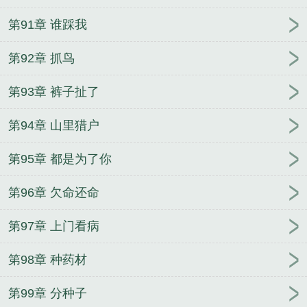
第91章 谁踩我
第92章 抓鸟
第93章 裤子扯了
第94章 山里猎户
第95章 都是为了你
第96章 欠命还命
第97章 上门看病
第98章 种药材
第99章 分种子