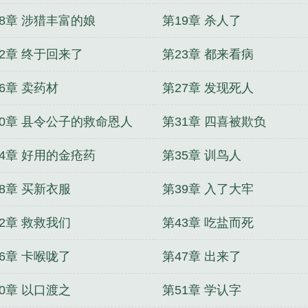
18章 涉猎丰富的娘
第19章 杀人了
22章 终于回来了
第23章 都来看病
6章 卖药材
第27章 发现死人
30章 县令公子的救命恩人
第31章 四喜被欺负
34章 好用的金疮药
第35章 训鸟人
8章 买新衣服
第39章 入了大牢
2章 救救我们
第43章 吃盐而死
6章 卡喉咙了
第47章 出来了
0章 以口渡之
第51章 学认字