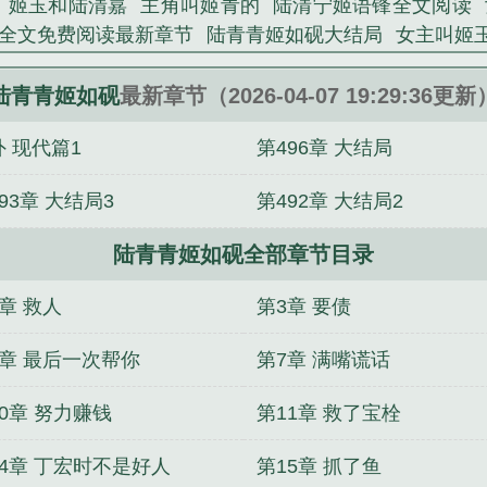
姬玉和陆清嘉
主角叫姬青的
陆清宁姬语锋全文阅读
全文免费阅读最新章节
陆青青姬如砚大结局
女主叫姬
陆青青姬如砚
最新章节（2026-04-07 19:29:36更新
外 现代篇1
第496章 大结局
93章 大结局3
第492章 大结局2
陆青青姬如砚全部章节目录
章 救人
第3章 要债
6章 最后一次帮你
第7章 满嘴谎话
0章 努力赚钱
第11章 救了宝栓
14章 丁宏时不是好人
第15章 抓了鱼