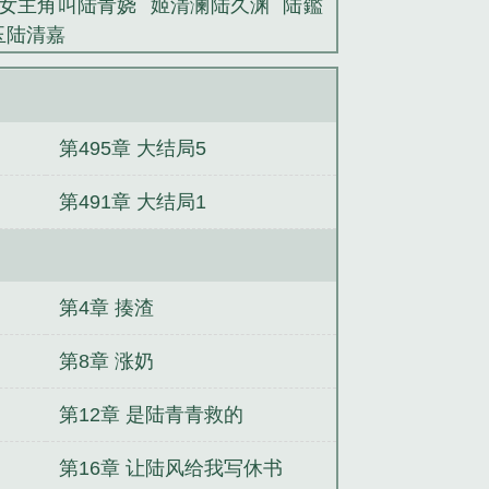
女主角叫陆青娆
姬清澜陆久渊
陆鑑
玉陆清嘉
）
第495章 大结局5
第491章 大结局1
第4章 揍渣
第8章 涨奶
第12章 是陆青青救的
第16章 让陆风给我写休书