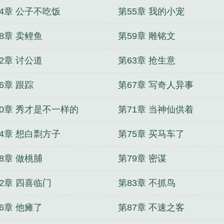
54章 公子不吃饭
第55章 我的小宠
8章 卖鲤鱼
第59章 雕铭文
2章 讨公道
第63章 抢生意
6章 跟踪
第67章 写奇人异事
70章 秀才是不一样的
第71章 当神仙供着
74章 想白剽方子
第75章 买马车了
8章 做桃脯
第79章 密谋
2章 四喜临门
第83章 不抓鸟
6章 他瘫了
第87章 不速之客