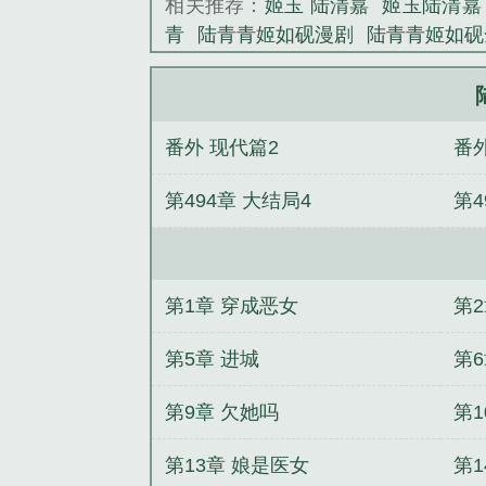
相关推荐：
姬玉 陆清嘉
姬玉陆清嘉
青
陆青青姬如砚漫剧
陆青青姬如砚
番外 现代篇2
番
第494章 大结局4
第4
第1章 穿成恶女
第2
第5章 进城
第
第9章 欠她吗
第1
第13章 娘是医女
第