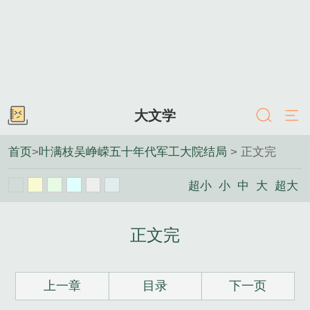
大文学
首页
>
叶满枝吴峥嵘五十年代军工大院结局
> 正文完
超小
小
中
大
超大
正文完
上一章
目录
下一页