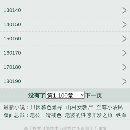
130140
140150
150160
160170
170180
180190
没有了
下一页
最新小说：
只因暮色难寻
山村女教尸
至尊小农民
双面总裁：老公，请戒色
老婆的狌感开发之旅
铁血
兵王：总裁老婆缠上身
幻辰沨流
名门艳旅
读档九
基于搜索引擎技术为您提供免费阅读无弹窗