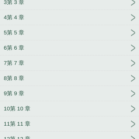
3第 3 章
局
精选宋嘉宁赵恒
女国公
精选苏妙漪容玠
4第 4 章
5第 5 章
6第 6 章
7第 7 章
8第 8 章
9第 9 章
10第 10 章
11第 11 章
12第 12 章