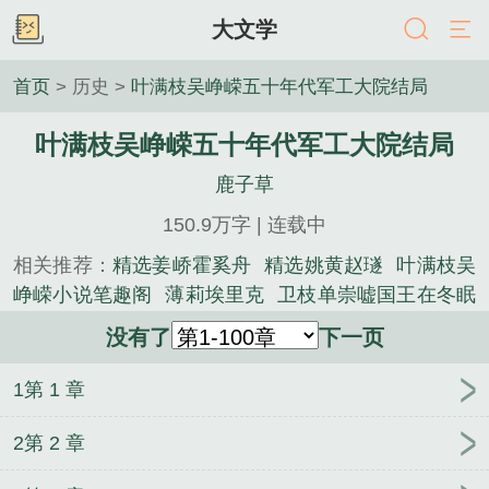
大文学
首页
> 历史 >
叶满枝吴峥嵘五十年代军工大院结局
叶满枝吴峥嵘五十年代军工大院结局
鹿子草
150.9万字 | 连载中
相关推荐：
精选姜峤霍奚舟
精选姚黄赵璲
叶满枝吴
峥嵘小说笔趣阁
薄莉埃里克
卫枝单崇嘘国王在冬眠
结局
灭世神女带崽上门要我负责
姚黄赵璲小说笔趣
没有了
下一页
阁
宋嘉宁赵恒国色生香结局
薄莉埃里克小说笔趣
阁
苏妙漪容玠小说笔趣阁
宋嘉宁赵恒小说笔趣阁
1第 1 章
精选卫枝单崇
姜峤霍奚舟小说笔趣阁
姚黄赵璲残疾
王爷站起来了结局
薄莉埃里克如何阻止男主发疯结
2第 2 章
局
姜峤霍奚舟别空山结局
苏妙漪容玠阶上春漪结