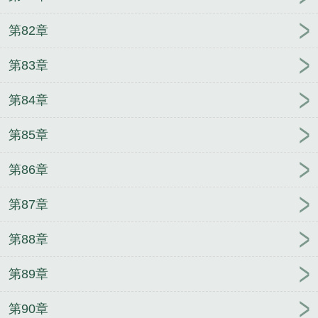
第82章
第83章
第84章
第85章
第86章
第87章
第88章
第89章
第90章