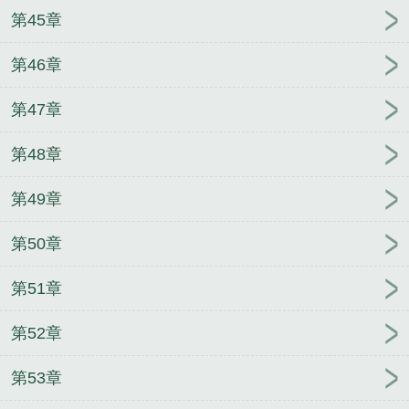
第45章
第46章
第47章
第48章
第49章
第50章
第51章
第52章
第53章