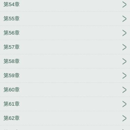
第54章
第55章
第56章
第57章
第58章
第59章
第60章
第61章
第62章