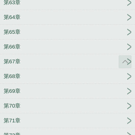
第63章
第64章
第65章
第66章
第67章
第68章
第69章
第70章
第71章