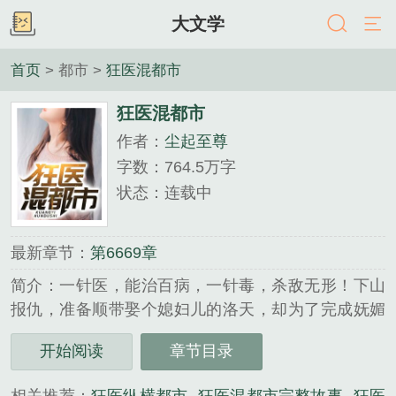
大文学
首页
> 都市 >
狂医混都市
狂医混都市
作者：
尘起至尊
字数：764.5万字
状态：连载中
最新章节：
第6669章
简介：一针医，能治百病，一针毒，杀敌无形！下山
报仇，准备顺带娶个媳妇儿的洛天，却为了完成妩媚
师父的赌约，意外成了美艳总裁的贴身保镖，从此混
开始阅读
章节目录
迹都市，快意恩仇。我本狂徒，无限嚣张！...
《狂医混都市》是尘起至尊精心创作的都市类小说。