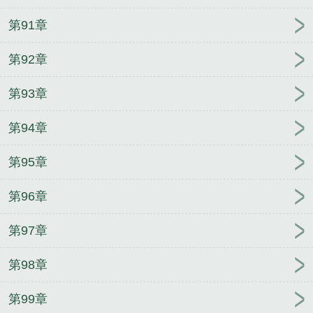
第91章
第92章
第93章
第94章
第95章
第96章
第97章
第98章
第99章