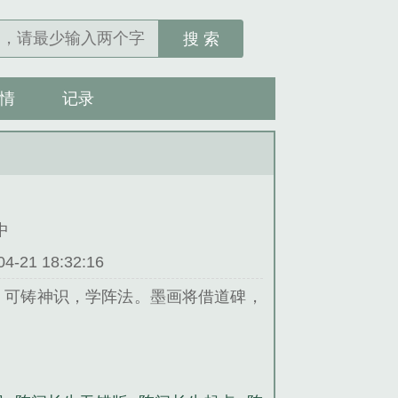
搜 索
情
记录
中
21 18:32:16
。可铸神识，学阵法。墨画将借道碑，