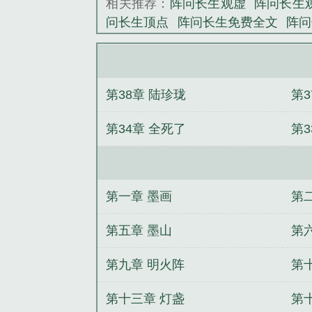
相关推荐：
阵问长生观虚
阵问长生
问长生顶点
阵问长生免费全文
阵问
道长生
阵问长生 观虚
阵问长生有
长生TXT免费
阵问长生全文
阵问长
零
阵问长生123读书网
第38章 陆珍珑
第3
第34章 全死了
第3
第一章 墨画
第
第五章 墨山
第
第九章 明火阵
第
第十三章 灯盏
第