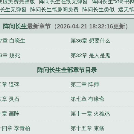
观虚免费完整版
阵问长生在线无弹窗
阵问长生txt奇书
长生无弹窗
阵问长生笔趣阁免费
阵问长生类似
遮天
声
阵问长生百度百科
阵问长生 笔趣阁
阵问长生好看
生免费阅读无弹窗
阵问长生免费阅读
阵问长生TXT
阵
阵问长生
最新章节（2026-04-21 18:32:16更新）
7章 白晓生
第36章 想要什么
3章 赐死
第32章 是人是鬼
阵问长生全部章节目录
二章 道碑
第三章 阵师
六章 灵石
第七章 有缘斋
十章 画阵
第十一章 火稚鸡
十四章 季青柏
第十五章 束脩