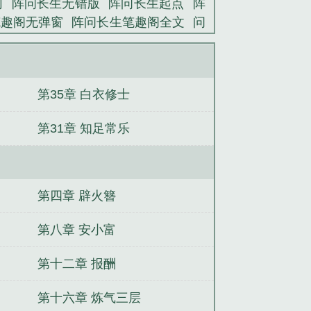
网
阵问长生无错版
阵问长生起点
阵
笔趣阁无弹窗
阵问长生笔趣阁全文
问
吗
阵问长生txt
阵问长生笔趣阁
阵问
问长生全文免费阅读
阵问长生TXT八
第35章 白衣修士
第31章 知足常乐
第四章 辟火簪
第八章 安小富
第十二章 报酬
第十六章 炼气三层