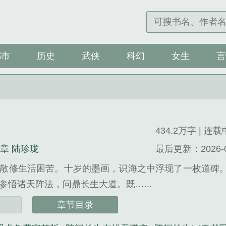
都市
历史
武侠
科幻
女生
言
434.2万字 | 连载
8章 陆珍珑
最后更新：2026-04-
散修生活困苦。十岁的墨画，识海之中浮现了一枚道碑
参悟诸天阵法，问鼎长生大道。既…...
观虚精心创作的网游类小说。
章节目录