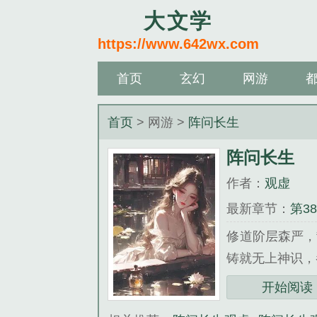
大文学
https://www.642wx.com
首页
玄幻
网游
首页
> 网游 >
阵问长生
阵问长生
作者：
观虚
最新章节：
第3
修道阶层森严，
铸就无上神识，
《阵问长生》是
开始阅读