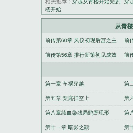
相关推荐：
穿越从青楼开始短剧
穿
楼开始
从青楼
前传第60章 凤仪初现后宫之主
前
前传第56章 推行新策初见成效
前
第一章 车祸穿越
第
第五章 梨庭扫空上
第
第八章续血染残局鹞鹰现形
第
第十一章 暗影之鹞
第