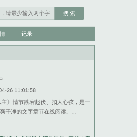
搜 索
情
记录
中
26 11:01:58
风主》情节跌宕起伏、扣人心弦，是一
干净的文字章节在线阅读。...