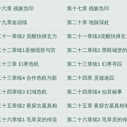
十六章 残躯负印
第十七章 残躯负印
十九章血诏续
第二十章 地脉深处
二十一章续2 灵醒抉择玄力
第二十一章续3灵醒抉择玄
融
交融
二十二章续1圣物现世与宫
第二十二章续2 黑暗城堡
风云
途与心灵的考验
二十三章 幻界危机
第二十三章续1 幻界寻踪
二十三章续4 合作危机与新
第二十四章 灵墟迷踪
二十四章续3 幻域危机
第二十四章续4 仙音秘事
二十五章续2 夜探古墓真相
第二十五章 夜探古墓真相
显
二十六章续1 毛草灵的传说
第二十六章续2 毛草灵的