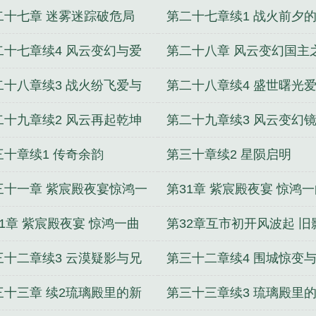
二十七章 迷雾迷踪破危局
第二十七章续1 战火前夕
云变幻
二十七章续4 风云变幻与爱
第二十八章 风云变幻国主
觉醒
的荆棘与荣光
二十八章续3 战火纷飞爱与
第二十八章续4 盛世曙光
国至暗抉择
家国的新征程
二十九章续2 风云再起乾坤
第二十九章续3 风云变幻
新危
波澜
三十章续1 传奇余韵
第三十章续2 星陨启明
三十一章 紫宸殿夜宴惊鸿一
第31章 紫宸殿夜宴 惊鸿
动蛮庭
动蛮庭续
31章 紫宸殿夜宴 惊鸿一曲
第32章互市初开风波起 旧
蛮庭续4
随紫宸深
三十二章续3 云漠疑影与兄
第三十二章续4 围城惊变
初逢
心破局
三十三章 续2琉璃殿里的新
第三十三章续3 琉璃殿里