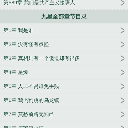
第589章 我们是共产主义接班人
释详细说明
仙逆九星古神相当于什么修为
九星霸体
诀龙尘免费阅读
九星神龙诀江玄
九星水法辅星翻卦
九星全部章节目录
决一览表
九星霸体诀免费全文阅读
九星霸体诀最新
章节
九星城招商宣传片正式发布
九星异象是好事还
第1章 我是谁
是坏事
九星霸体诀最新章节更新
九星神龙诀江玄免
费阅读
九星二黑打一正确生肖
九星异相是什么意
第2章 没有怪有点怪
思
九星霸体诀最新章节免费
九星八门的阴阳
九星
照命口诀
第3章 真相只有一个傻逼却有很多
第4章 星爆
第5章 人非圣贤难免手贱
第6章 鸡飞狗跳的乌龙镇
第7章 莫愁前路无知己