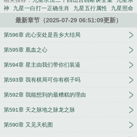
相关推荐：
九星水法二十四山吉凶断诀全集
九星杀
神
九星一白打一正确生肖
九星五行属性
九星照命
查询表
九星神龙诀最新章节
九星异象是什么意思
最新章节（2025-07-29 06:51:09更新）
啊
九星合创取得建筑施工专利
九星霸体诀阅读全文
最新版免费
九星连珠
九星八白打一正确生肖
九星
第596章 此心安处是吾乡大结局
之主
九星科技有限公司
九星连珠多少年出现一次
九星吉凶歌诀
九星霸体诀最近章节
九星飞宫图解
第595章 凰血之心
九星霸体诀
九星照命
九星连珠是哪一年
九星科
第594章 星主由我们带你们装逼
技
九星本源取得无人机机巢专利
九星霸体最新更新
章节
九星印刷取得可降解烫印膜专利
九星水法
九
第593章 我有棋局可你有棋子吗
星图
九星霸体诀百科
九星霸体诀最完整版
九星连
珠代表什么征兆
九星霸体诀最完
九星照命图
九星
第592章 我能想到的最糟糕的理由
霸体诀全文免费
九星神龙诀
九星霸体诀最新章节
诀
九星叶
九星连珠图片
九星神龙诀全文免费阅
第591章 天之脉地之脉龙之脉
读
九星是指哪九星
九星斗尊和九转斗尊有什么区
别
九星飞宫的推算方法
九星城项目进入冲刺期
九
第590章 又见天机图
星毒奶
九星城年底试运营
九星天辰诀
九星照命解