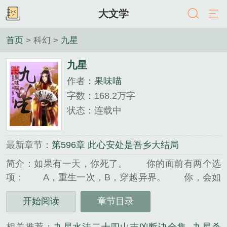
大文学
首页
> 科幻 >
九星
九星
作者：
果味喵
字数：168.2万字
状态：连载中
最新章节：
第596章 此心安处是吾乡大结局
简介：如果有一天，你死了。 你的面前有两个选
项： A，重生一次，B，穿越异界。 你，会如
何选择？ …… 扬扇放歌三千里，笑引凶星入
开始阅读
章节目录
命宫！ 一个无名刺......
《九星》是果味喵精心创作的科幻类小说。