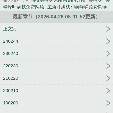
相关推荐：
叶满枝吴峥嵘大结局剧情介绍
吴峥嵘
吴
峥嵘叶满枝免费阅读
主角叶满枝和吴峥嵘免费阅读
叶满枝吴峥嵘最后在一起了吗
叶满枝吴峥嵘103节
最新章节（2026-04-26 08:01:52更新）
叶满枝吴峥嵘
叶满枝吴峥嵘全文
叶满枝吴峥嵘全
集
叶满枝吴峥嵘大结局免费观看
叶满枝吴峥嵘五十
正文完
年代
叶满枝头子满枝
吴峥嵘叶满枝全本免费
有个
叫叶满枝是谁演的
叶满枝吴峥嵘 笔趣阁
叶满枝吴
240244
峥嵘故事
满枝和满叶是什么电视剧
叶满枝吴峥嵘百
230240
度
吴峥嵘叶满枝番外
吴峥嵘叶满枝番外免费阅读
220230
210220
200210
190200