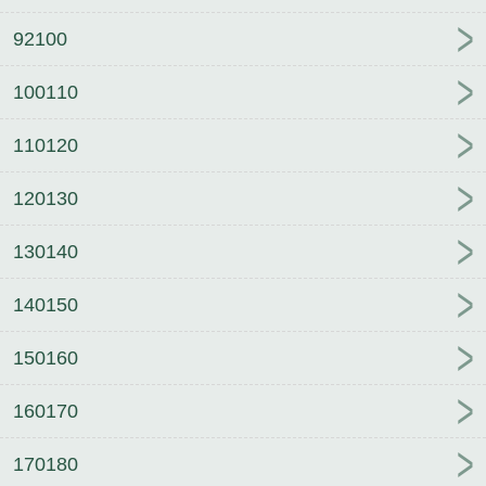
92100
100110
110120
120130
130140
140150
150160
160170
170180