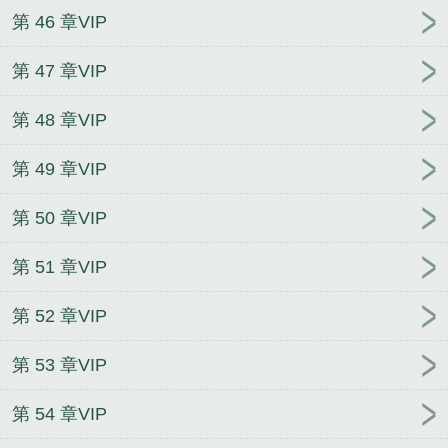
第 46 章VIP
第 47 章VIP
第 48 章VIP
第 49 章VIP
第 50 章VIP
第 51 章VIP
第 52 章VIP
第 53 章VIP
第 54 章VIP