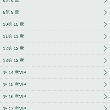
8第 8 章
9第 9 章
10第 10 章
11第 11 章
12第 12 章
13第 13 章
第 14 章VIP
第 15 章VIP
第 16 章VIP
第 17 章VIP