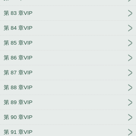
第 83 章VIP
第 84 章VIP
第 85 章VIP
第 86 章VIP
第 87 章VIP
第 88 章VIP
第 89 章VIP
第 90 章VIP
第 91 章VIP