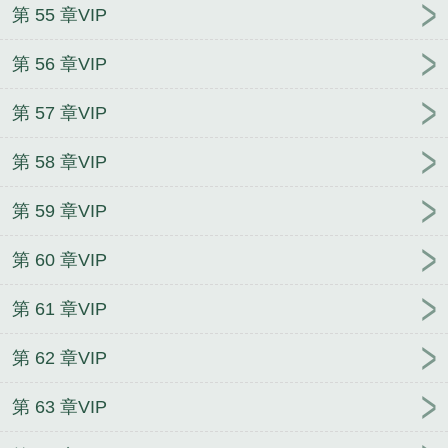
第 55 章VIP
第 56 章VIP
第 57 章VIP
第 58 章VIP
第 59 章VIP
第 60 章VIP
第 61 章VIP
第 62 章VIP
第 63 章VIP