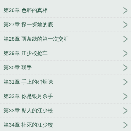
第26章 色胚的真相
第27章 探一探她的底
第28章 两条线的第一次交汇
第29章 江少校抢车
第30章 联手
第31章 手上的硝烟味
第32章 你是银月杀手
第33章 黏人的江少校
第34章 社死的江少校