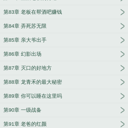
第83章 老板在帮酒吧赚钱
第84章 弄死苏无限
第85章 亲大爷出手
第86章 幻影出场
第87章 灭口的好地方
第88章 龙青禾的最大秘密
第89章 你可以睡在这里吗
第90章 一级战备
第91章 老爸的红颜