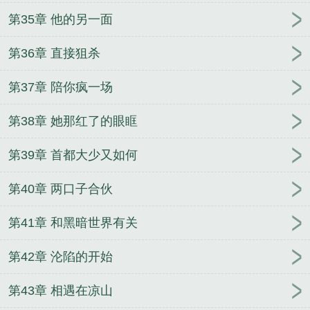
第35章 他的另一面
第36章 直接狙杀
第37章 陪你疯一场
第38章 她那红了的眼眶
第39章 首都大少又如何
第40章 两口子合伙
第41章 和黑暗世界有关
第42章 沦陷的开始
第43章 相遇在凉山