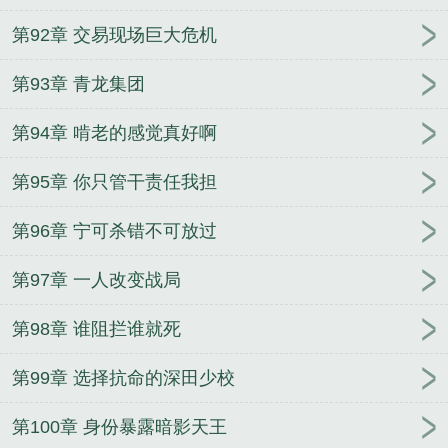
第92章 交易现场巨大危机
第93章 青龙集团
第94章 啃老的感觉真好啊
第95章 你只管干责任我担
第96章 宁可杀错不可放过
第97章 一人改变战局
第98章 谁阻拦谁就死
第99章 选择抗命的深田少校
第100章 身份暴露暗影天王