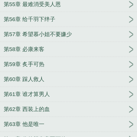
第55章 最难消受美人恩
第56章 给千羽下绊子
第57章 希望慕小姐不要嫌少
第58章 必康来客
第59章 炙手可热
第60章 踩人救人
第61章 谁才算男人
第62章 西装上的血
第63章 他是唯一