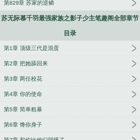
第829章 苏家的逆鳞
苏无际慕千羽最强家族之影子少主笔趣阁全部章节
目录
第1章 顶级三代是混蛋
第2章 把她舔回来
第3章 两任校花
第4章 你的使命
第5章 简单粗暴
第6章 馋你身子