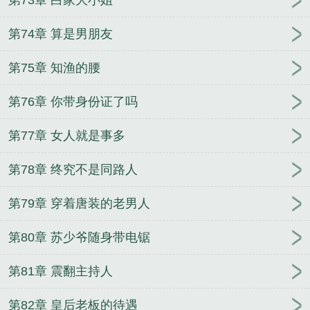
第73章 白家大小姐
第74章 算是男朋友
第75章 知渔的腰
第76章 你带身份证了吗
第77章 女人就是事多
第78章 终究不是同路人
第79章 穿着唐装的老男人
第80章 苏少爷随身带电锯
第81章 震翻主持人
第82章 皇后老板的待遇