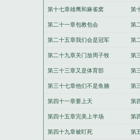
第十七章雄鹰和麻雀窝
第
第二十一章包教包会
第
第二十五章我们会是冠军
第
第二十九章关门放周子牧
第
第三十三章又是体育部
第
第三十七章他们不是鱼腩
第
第四十一章要上天
第
第四十五章完美上半场
第
第四十九章被盯死
第