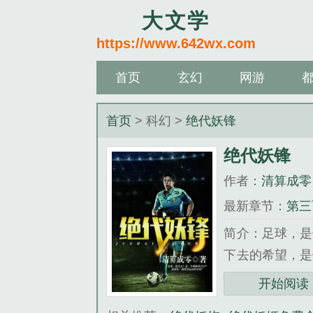
大文学
https://www.642wx.com
首页
玄幻
网游
首页
> 科幻 >
绝代妖锋
绝代妖锋
作者：
清算成零
最新章节：
第三
简介：足球，是
下去的希望，是
亿计的狂热足球
开始阅读
《绝代妖锋》是