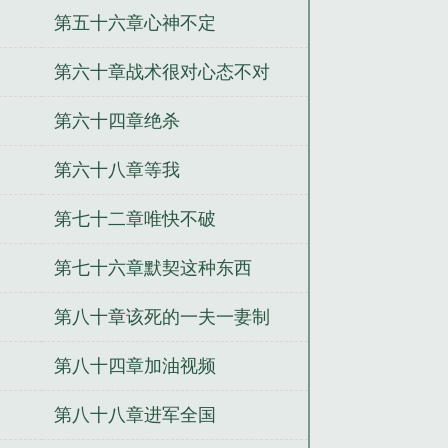
第五十六章心神不定
第六十章战术很对心态不对
第六十四章绝杀
第六十八章等我
第七十二章唯快不破
第七十六章默契这种东西
第八十章该死的一夫一妻制
第八十四章加油视频
第八十八章进军全国