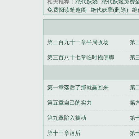
相关推荐：
绝代妖娆
绝代妖姬免费
免费阅读笔趣阁
绝代妖孽(删除)
绝
阅读全文
绝代妖姬介绍
绝代妖医
听
绝世妖锋
绝代妖妇重生
绝代妖
线阅读
绝代妖姬简介
绝代妖医
绝
第三百九十一章平局收场
第
绝代妖尊
绝代妖锋 写我
第三百八十七章临时抱佛脚
第
第一章落后了那就赢回来
第
第五章自己的实力
第
第九章陷入被动
第
第十三章落后
第