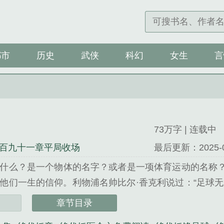
都市
历史
武侠
科幻
女生
言
73万字 | 连载中
百九十一章平局收场
最后更新：2025-07-
什么？是一个物体的名字？或者是一项体育运动的名称
他们一生的信仰。利物浦名帅比尔·香克利说过：“足球无
爱好者来说，对于一名球员来说，对于许许多多的足球工作者
章节目录
清算成零精心创作的科幻类小说。