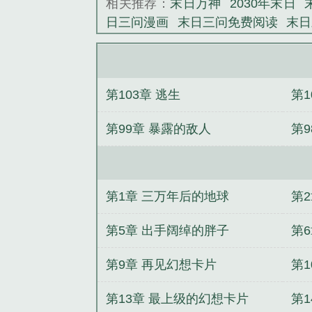
相关推荐：
末日万神
2030年末日
日三问漫画
末日三问免费阅读
末日
年
2012年末日
2027年是末日吗
日三问漫画免费阅读软件
末日三是
三万年讲的什么
2012世界末日
末
第103章 逃生
第
日3周年
末日三cd
末日三问在线播
整版
末日三叫什么
末日1000年
番
第99章 暴露的敌人
第
第1章 三万年后的地球
第
第5章 出手阔绰的胖子
第
第9章 再见幻想卡片
第1
第13章 最上级的幻想卡片
第