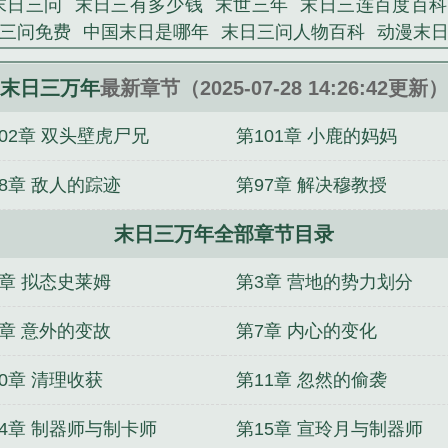
末日三问
末日三有多少钱
末世三年
末日三连百度百科
三问免费
中国末日是哪年
末日三问人物百科
动漫末
末日三问百科
末日三问哔哩哔哩
末日三周年庆攻略
末
什么
末日三问百度百科
末日三日
末日三能赚多少
末
末日三万年
最新章节（2025-07-28 14:26:42更新）
日三问动漫
1999年末日
末日三问 在线播放
2525年末
102章 双头壁虎尸兄
第101章 小鹿的妈妈
放
末日三问的叫什么
2035年末日
2000年末日
202
名末日三问
98章 敌人的踪迹
第97章 解决穆教授
末日三万年全部章节目录
2章 拟态史莱姆
第3章 营地的势力划分
6章 意外的变故
第7章 内心的变化
0章 清理收获
第11章 忽然的偷袭
14章 制器师与制卡师
第15章 宣玲月与制器师