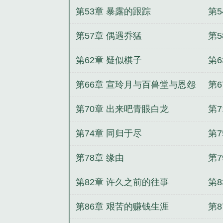
第53章 暴露的跟踪
第
第57章 偶遇乔猛
第
第62章 疑似棋子
第
第66章 宣玲月与百兽堂与恩怨
第
第70章 出来吧青眼白龙
第
第74章 同归于尽
第
第78章 缘由
第7
第82章 许久之前的往事
第8
第86章 艰苦的赚钱生涯
第