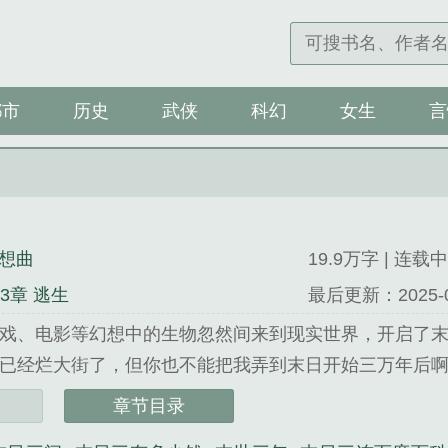
都市
历史
武侠
科幻
女生
言
想曲
19.9万字 | 连载中
03章 逃生
最后更新：2025-07-
戏、电影等幻想中的生物忽然间来到现实世界，开启了末
已经烂大街了，但你也不能把我弄到末日开始三万年后啊
无语。...
章节目录
是梦中的幻想曲精心创作的武侠类小说。