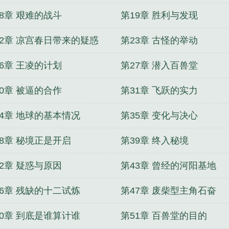
18章 艰难的战斗
第19章 胜利与发现
22章 凉宫春日带来的疑惑
第23章 古怪的举动
26章 王凌的计划
第27章 潜入百兽堂
30章 被逼的合作
第31章 飞跃的实力
34章 地球的基本情况
第35章 变化与决心
38章 秘境正是开启
第39章 终入秘境
42章 疑惑与原因
第43章 曾经的河阳基地
46章 残缺的十二试炼
第47章 废柴型主角石奋
50章 到底是谁算计谁
第51章 百兽堂的目的