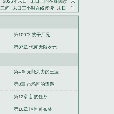
2026年末日
末日三问在线阅读
末
日三问
末日三小时在线阅读
末日一千
日三问在线播放第一季
末日之三
末
日三问漫画完结了吗
末日3小时
末日
日
末日三问什么动漫
末日三问吧
末
第100章 蚊子尸兄
2年是末日吗
末日三问书
末日一千年完
第87章 惊闻无限次元
第4章 无能为力的王凌
第8章 市场区的遭遇
第12章 新的任务
第16章 区区哥布林