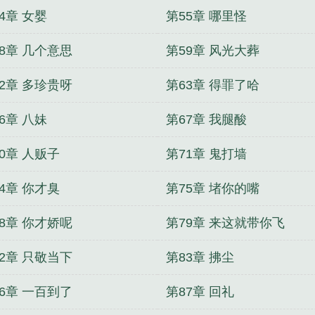
4章 女婴
第55章 哪里怪
8章 几个意思
第59章 风光大葬
2章 多珍贵呀
第63章 得罪了哈
6章 八妹
第67章 我腿酸
0章 人贩子
第71章 鬼打墙
4章 你才臭
第75章 堵你的嘴
8章 你才娇呢
第79章 来这就带你飞
2章 只敬当下
第83章 拂尘
6章 一百到了
第87章 回礼