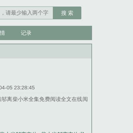
搜 索
情
记录
05 23:28:45
供邬离柴小米全集免费阅读全文在线阅