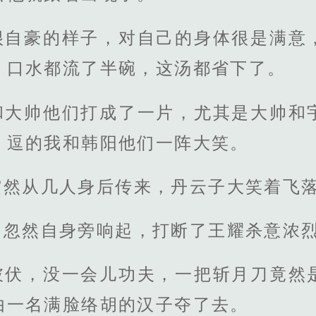
很自豪的样子，对自己的身体很是满意
，口水都流了半碗，这汤都省下了。
和大帅他们打成了一片，尤其是大帅和
，逗的我和韩阳他们一阵大笑。
突然从几人身后传来，丹云子大笑着飞
，忽然自身旁响起，打断了王耀杀意浓
彼伏，没一会儿功夫，一把斩月刀竟然
由一名满脸络胡的汉子夺了去。