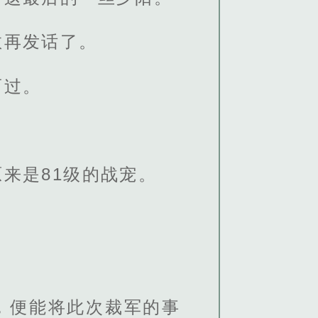
敢再发话了。
而过。
。
来是81级的战宠。
，便能将此次裁军的事