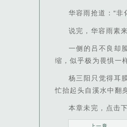
华容雨抢道：“非
说完，华容雨素
一侧的吕不良却
缩，似乎极为畏惧一
杨三阳只觉得耳
忙抬起头自溪水中翻
本章未完，点击
上一章