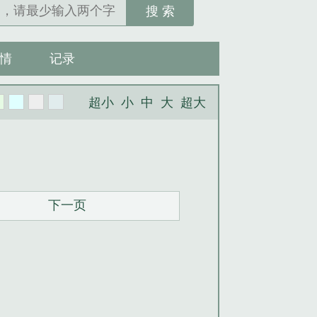
搜 索
情
记录
超小
小
中
大
超大
下一页