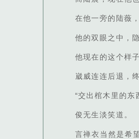
在他一旁的陆薇
他的双眼之中，
他现在的这个样
崴威连连后退，终
“交出棺木里的东
俊无生淡笑道。
言禅衣当然是希