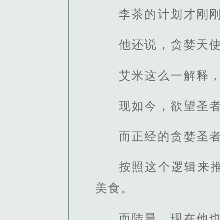
李茶的计划才刚
他还说，贪婪天
艾米这么一解释
现如今，欲望圣
而正经的贪婪圣
按照这个逻辑来
美食。
而陆晨，现在他