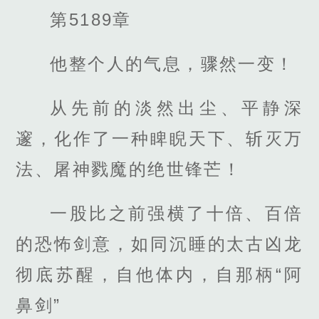
第5189章
他整个人的气息，骤然一变！
从先前的淡然出尘、平静深
邃，化作了一种睥睨天下、斩灭万
法、屠神戮魔的绝世锋芒！
一股比之前强横了十倍、百倍
的恐怖剑意，如同沉睡的太古凶龙
彻底苏醒，自他体内，自那柄“阿
鼻剑”