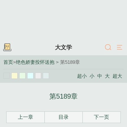
大文学
首页
>
绝色娇妻投怀送抱
> 第5189章
超小
小
中
大
超大
第5189章
上一章
目录
下一页