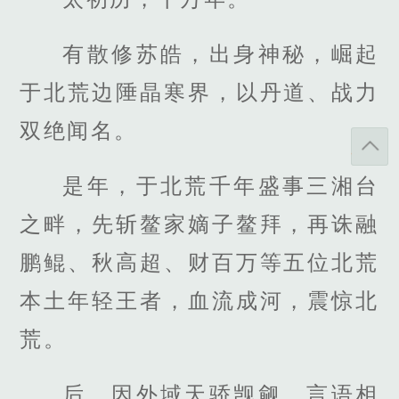
有散修苏皓，出身神秘，崛起
于北荒边陲晶寒界，以丹道、战力
双绝闻名。
是年，于北荒千年盛事三湘台
之畔，先斩鳌家嫡子鳌拜，再诛融
鹏鲲、秋高超、财百万等五位北荒
本土年轻王者，血流成河，震惊北
荒。
后，因外域天骄觊觎，言语相