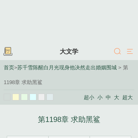
大文学
首页
>
苏千雪陈醒白月光现身他决然走出婚姻围城
> 第
1198章 求助黑鲨
超小
小
中
大
超大
第1198章 求助黑鲨