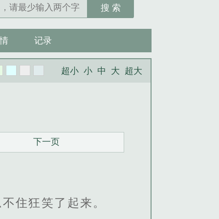
搜 索
情
记录
超小
小
中
大
超大
下一页
忍不住狂笑了起来。