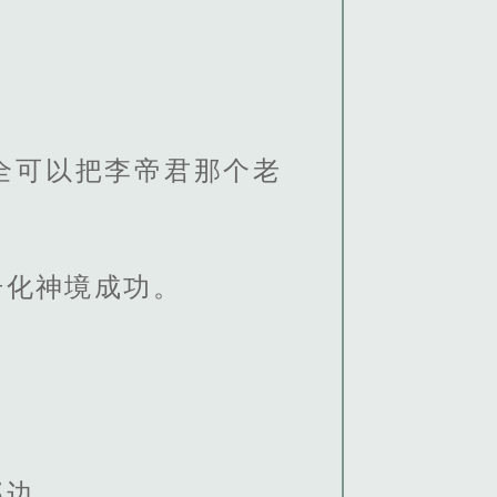
全可以把李帝君那个老
击化神境成功。
那边。