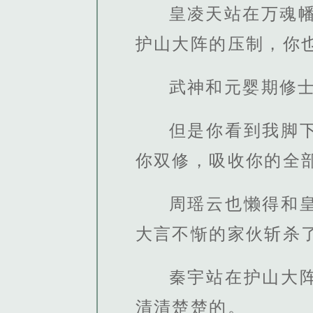
皇凌天站在万魂
护山大阵的压制，你
武神和元婴期修
但是你看到我脚
你双修，吸收你的全部
周瑶云也懒得和
大言不惭的家伙斩杀
秦宇站在护山大
清清楚楚的。