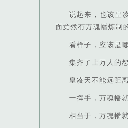
说起来，也该皇
面竟然有万魂幡炼制
看样子，应该是
集齐了上万人的
皇凌天不能远距
一挥手，万魂幡
相当于，万魂幡