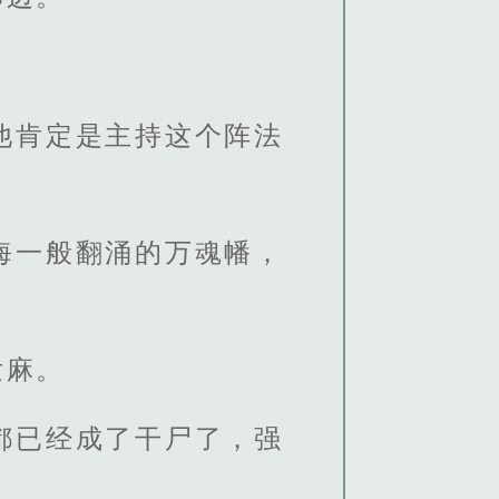
他肯定是主持这个阵法
海一般翻涌的万魂幡，
发麻。
都已经成了干尸了，强