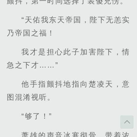
颤抖，第一时间选择了装傻充愣。
“天佑我东天帝国，陛下无恙实
乃帝国之福！
我才是担心此子加害陛下，情
急之下才……”
他手指颤抖地指向楚凌天，意
图混淆视听。
“够了！”
萧雄的声音冰寒彻骨，带着浓