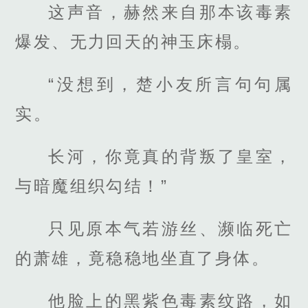
这声音，赫然来自那本该毒素
爆发、无力回天的神玉床榻。
“没想到，楚小友所言句句属
实。
长河，你竟真的背叛了皇室，
与暗魔组织勾结！”
只见原本气若游丝、濒临死亡
的萧雄，竟稳稳地坐直了身体。
他脸上的黑紫色毒素纹路，如