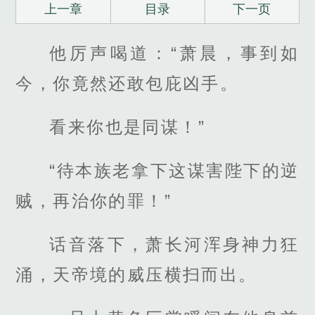
上一章
目录
下一页
他厉声喝道：“萧晨，事到如
今，你竟然还敢包庇凶手。
看来你也是同谋！”
“待本族老拿下这谋害陛下的逆
贼，再治你的罪！”
话音落下，萧长河浑身神力狂
涌，天帝境的威压横扫而出。