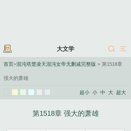
大文学
首页
>
混沌塔楚凌天混沌女帝无删减完整版
> 第1518章
强大的萧雄
超小
小
中
大
超大
第1518章 强大的萧雄