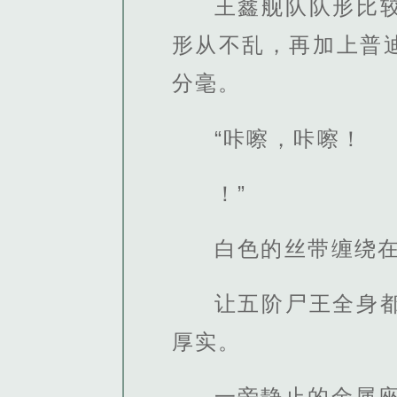
王鑫舰队队形比
形从不乱，再加上普
分毫。
“咔嚓，咔嚓！
！”
白色的丝带缠绕
让五阶尸王全身
厚实。
一旁静止的金属