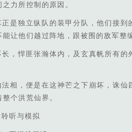
间之力所控制的原因。
车正是独立纵队的装甲分队，他们接到
不能让他们越过阵地，跟被围的敌军整
不长，悍匪张瀚体内，及玄真帆所有的
。
的法相，便是在这神芒之下崩坏，诛仙
着整个洪荒仙界。
章聆听与模拟