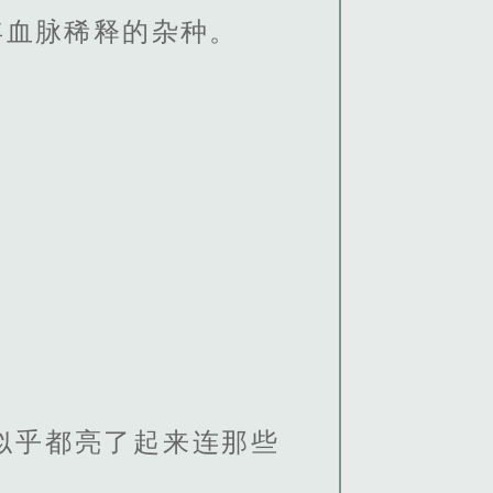
年血脉稀释的杂种。
似乎都亮了起来连那些