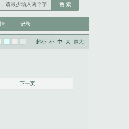
搜 索
情
记录
超小
小
中
大
超大
下一页