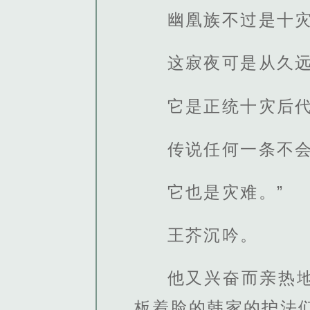
幽凰族不过是十
这寂夜可是从久
它是正统十灾后
传说任何一条不
它也是灾难。”
王芥沉吟。
他又兴奋而亲热
板着脸的韩家的护法