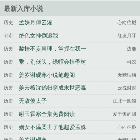
什么会将这个职业传给周跃......
最新入库小说
孟姝月傅云濯
历史
心向往栀
绝色女神倒追我
都市
红发月牙
黎扶不妄真理，掌握在我一
历史
边鹿
剑之内百度云
乖，别低头，绿帽会掉季树
历史
司皎
宋涧雪全文完整版
姜岁谢砚寒小说笔趣阁
历史
无糖话梅
姜云檀沈鹤归穿成末世恶毒
历史
云挽财财
女配后成香饽饽了百度云
无敌傻太子
历史
江北一匹狼
谢玉霍寒全集免费阅读
历史
爱干饭的团
嫡女不温柔世子他超爱孟姝
历史
心向往栀
月傅云濯全文完整版
历史
无糖话梅