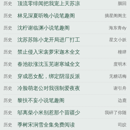
版
完整版
顶流零绯闻把我宠上天苏凉
历史
胭回
楚南佑全文完整版
林见深夏听晚小说笔趣阁
历史
摘星阁阁主
沈柠谢临渊小说笔趣阁
历史
海东青dy
沈苏苏陈小龙开局进厂打工
历史
星文小妖
搅动莞城风云百度云
禁止侵入宋衾萝宋迦木全文
历史
橦肆
完整版
春池欲涨沈玉芜谢寒城全文
历史
度明木
完整版
穿成恶女配，绑定阴湿反派
历史
无糖话梅
黑化前姜岁谢砚寒全文完整
冷脸萌老公对我强制爱夜夜
历史
谢引舟
版
失控温窈谢宗浔全文完整版
黎扶不妄小说笔趣阁
历史
边鹿
邬离柴小米别惹那个苗疆少
历史
我碎了你随
年，他病娇又变态百度云
季树宋涧雪全集免费阅读
历史
司皎