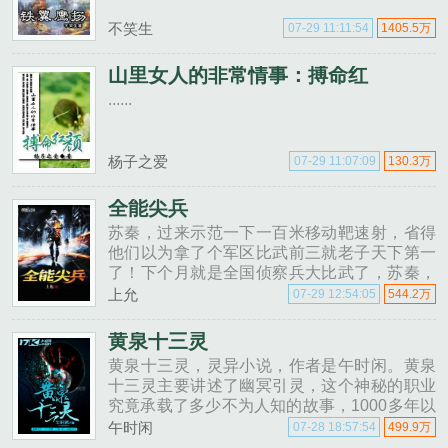
不笑生
07-29 11:11:54
1405.5万
山里女人的非常情事：搏命红
......
杨子之爱
07-29 11:07:09
130.3万
全能尖兵
苏秦，过来示范一下一百米移动靶速射，省得
他们以为拿了个军区比武前三就老子天下第一
了！下个月就是全国侦察兵大比武了，苏秦，
去给我把全国第一拿回来！喂，老张，把你们
上允
07-29 12:54:05
544.2万
军区的苏秦借给我用一段时间，我们想请他带
带我们的海军陆战队！......
黄泉十三灵
黄泉十三灵，灵异小说，作者是午时闲。黄泉
十三灵主要讲述了幽冥引灵，这个神秘的职业
究竟承载了多少不为人知的故事，1000多年以
前的那场变故究竟是怎样的？幽冥引灵者为什
午时闲
07-28 18:57:54
499.9万
么每隔一段时间就会消失？周老爷子最后又为