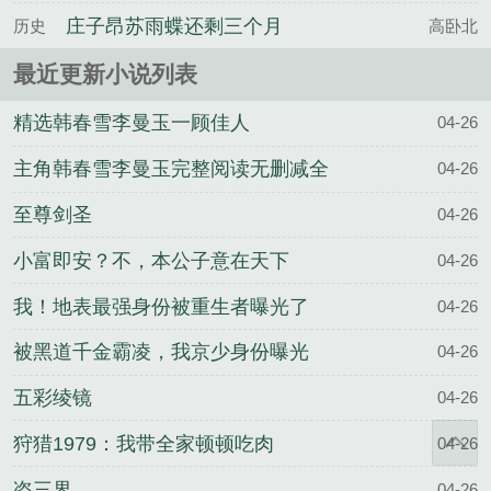
庄子昂苏雨蝶还剩三个月
历史
高卧北
命，请让我从容赴死百度云
最近更新小说列表
精选韩春雪李曼玉一顾佳人
04-26
主角韩春雪李曼玉完整阅读无删减全
04-26
文
至尊剑圣
04-26
小富即安？不，本公子意在天下
04-26
我！地表最强身份被重生者曝光了
04-26
被黑道千金霸凌，我京少身份曝光
04-26
五彩绫镜
04-26
狩猎1979：我带全家顿顿吃肉
04-26
盗三界
04-26