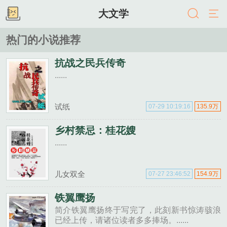
大文学
热门的小说推荐
抗战之民兵传奇
......
试纸
07-29 10:19:16
135.9万
乡村禁忌：桂花嫂
......
儿女双全
07-27 23:46:52
154.9万
铁翼鹰扬
简介铁翼鹰扬终于写完了，此刻新书惊涛骇浪
已经上传，请诸位读者多多捧场。......