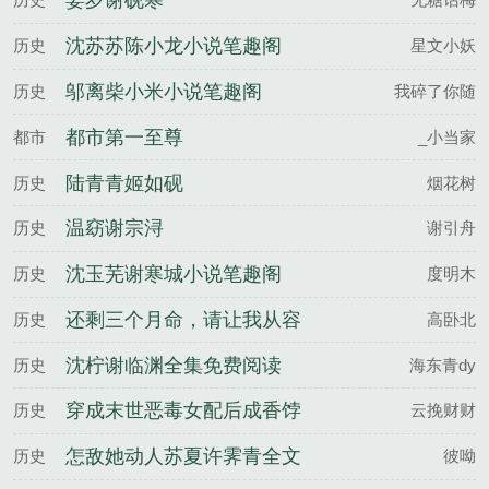
姜岁谢砚寒
沈苏苏陈小龙小说笔趣阁
历史
星文小妖
邬离柴小米小说笔趣阁
历史
我碎了你随
都市第一至尊
都市
_小当家
陆青青姬如砚
历史
烟花树
温窈谢宗浔
历史
谢引舟
沈玉芜谢寒城小说笔趣阁
历史
度明木
还剩三个月命，请让我从容
历史
高卧北
赴死庄子昂苏雨蝶全文完整
沈柠谢临渊全集免费阅读
历史
海东青dy
版
穿成末世恶毒女配后成香饽
历史
云挽财财
饽了姜云檀沈鹤归全文完整
怎敌她动人苏夏许霁青全文
历史
彼呦