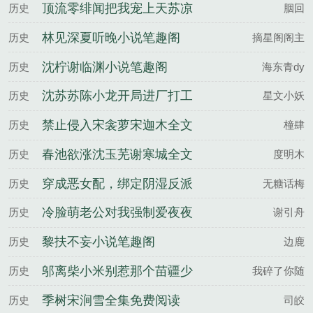
版
完整版
顶流零绯闻把我宠上天苏凉
历史
胭回
楚南佑全文完整版
林见深夏听晚小说笔趣阁
历史
摘星阁阁主
沈柠谢临渊小说笔趣阁
历史
海东青dy
沈苏苏陈小龙开局进厂打工
历史
星文小妖
搅动莞城风云百度云
禁止侵入宋衾萝宋迦木全文
历史
橦肆
完整版
春池欲涨沈玉芜谢寒城全文
历史
度明木
完整版
穿成恶女配，绑定阴湿反派
历史
无糖话梅
黑化前姜岁谢砚寒全文完整
冷脸萌老公对我强制爱夜夜
历史
谢引舟
版
失控温窈谢宗浔全文完整版
黎扶不妄小说笔趣阁
历史
边鹿
邬离柴小米别惹那个苗疆少
历史
我碎了你随
年，他病娇又变态百度云
季树宋涧雪全集免费阅读
历史
司皎