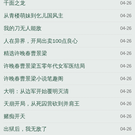
千面之龙
04-26
从青楼萌妹到乞儿国风主
04-26
我的刀无人能敌
04-26
人在异界，开局出卖100点良心
04-26
精选许晚春曹景梁
04-26
许晚春曹景梁五零年代女军医结局
04-26
许晚春曹景梁小说笔趣阁
04-26
大明：从边军开始覆明灭清
04-26
天崩开局，从死囚营砍到并肩王
04-26
赌痴开天
04-26
出狱后，我无敌了
04-26