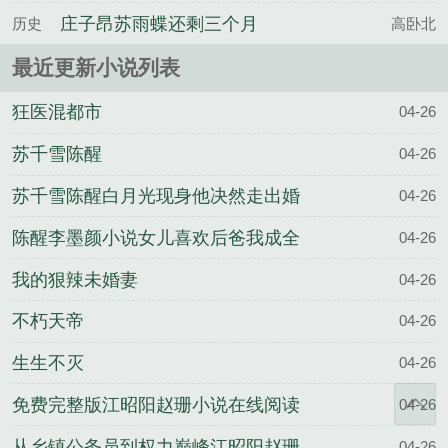
庄子昂苏雨蝶还剩三个月
历史
高卧北
命，请让我从容赴死百度云
最近更新小说列表
狂医混都市
04-26
苏千雪陈醒
04-26
苏千雪陈醒白月光现身他决然走出婚
04-26
姻围城
陈醒李墨颜小说女儿喜欢后爸我成全
04-26
他们一家三口
我的狠辣未婚妻
04-26
不朽天帝
04-26
生生不灭
04-26
免费完整版江昭阳赵珊小说在线阅读
04-26
从乡镇公务员到权力巅峰江昭阳赵珊
04-26