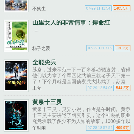
不笑生
07-29 11:11:54
1405.5万
山里女人的非常情事：搏命红
......
杨子之爱
07-29 11:07:09
130.3万
全能尖兵
苏秦，过来示范一下一百米移动靶速射，省得
他们以为拿了个军区比武前三就老子天下第一
了！下个月就是全国侦察兵大比武了，苏秦，
去给我把全国第一拿回来！喂，老张，把你们
上允
07-29 12:54:05
544.2万
军区的苏秦借给我用一段时间，我们想请他带
带我们的海军陆战队！......
黄泉十三灵
黄泉十三灵，灵异小说，作者是午时闲。黄泉
十三灵主要讲述了幽冥引灵，这个神秘的职业
究竟承载了多少不为人知的故事，1000多年以
前的那场变故究竟是怎样的？幽冥引灵者为什
午时闲
07-28 18:57:54
499.9万
么每隔一段时间就会消失？周老爷子最后又为