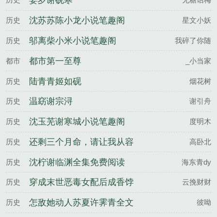
姜岁谢砚寒
沈苏苏陈小龙小说笔趣阁
历史
星文小妖
邬离柴小米小说笔趣阁
历史
我碎了你随
都市第一至尊
都市
_小当家
陆青青姬如砚
历史
烟花树
温窈谢宗浔
历史
谢引舟
沈玉芜谢寒城小说笔趣阁
历史
度明木
还剩三个月命，请让我从容
历史
高卧北
赴死庄子昂苏雨蝶全文完整
沈柠谢临渊全集免费阅读
历史
海东青dy
版
穿成末世恶毒女配后成香饽
历史
云挽财财
饽了姜云檀沈鹤归全文完整
怎敌她动人苏夏许霁青全文
历史
彼呦