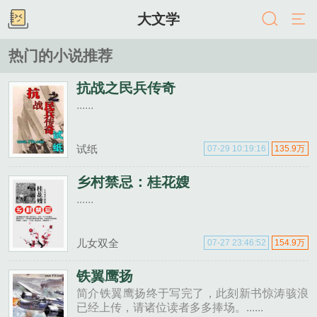
大文学
热门的小说推荐
抗战之民兵传奇
......
试纸
07-29 10:19:16
135.9万
乡村禁忌：桂花嫂
......
儿女双全
07-27 23:46:52
154.9万
铁翼鹰扬
简介铁翼鹰扬终于写完了，此刻新书惊涛骇浪
已经上传，请诸位读者多多捧场。......