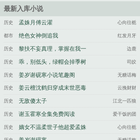
什么会将这个职业传给周跃......
最新入库小说
孟姝月傅云濯
历史
心向往栀
绝色女神倒追我
都市
红发月牙
黎扶不妄真理，掌握在我一
历史
边鹿
剑之内百度云
乖，别低头，绿帽会掉季树
历史
司皎
宋涧雪全文完整版
姜岁谢砚寒小说笔趣阁
历史
无糖话梅
姜云檀沈鹤归穿成末世恶毒
历史
云挽财财
女配后成香饽饽了百度云
无敌傻太子
历史
江北一匹狼
谢玉霍寒全集免费阅读
历史
爱干饭的团
嫡女不温柔世子他超爱孟姝
历史
心向往栀
月傅云濯全文完整版
历史
无糖话梅